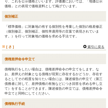
り、これを公示価格といいます。評価書においては、「地価公示
価格」との表現で価格資料として掲げています。
個別補正
「標準価格」に対象地の有する個別性を考量した個別の格差修正
（個別修正、個別補正、個性率適用等の言葉で表現されていま
す。）を行って対象地の価格を求める手法です。
[ さ ]
索引に戻る
債権差押命令申立て
債権執行をしたい場合は、債権差押命令の申立てをします。な
お、差押えの対象となる債権が現実に存在するかどうか、存在す
るとしてその程度を知りたい場合には、陳述催告の申立て（第三
債務者に対して、差押債権の有無などにつき回答を求める申し立
て）をすることができます。陳述催告の申立ては、債権差押命令
申立てと同時にしてください。
債権執行手続