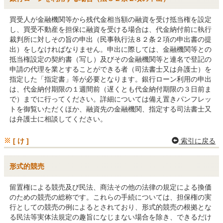
買受人が金融機関等から残代金相当額の融資を受け抵当権を設定
し、買受不動産を担保に融資を受ける場合は、代金納付前に執行
裁判所に対しその旨の申出（民事執行法８２条２項の申出書の提
出）をしなければなりません。申出に際しては、金融機関等との
抵当権設定の契約書（写し）及びその金融機関等と連名で登記の
申請の代理を業とすることができる者（司法書士又は弁護士）を
指定した「指定書」等が必要となります。銀行ローン利用の申出
は、代金納付期限の１週間前（遅くとも代金納付期限の３日前ま
で）までに行ってください。詳細については備え置きパンフレッ
トを御覧いただくほか、融資先の金融機関、指定する司法書士又
は弁護士に相談してください。
[ け ]
索引に戻る
形式的競売
留置権による競売及び民法、商法その他の法律の規定による換価
のための競売の総称です。これらの手続については、担保権の実
行としての競売の例によるとされており、形式的競売の根拠とな
る民法等実体法規定の趣旨になじまない場合を除き、できるだけ