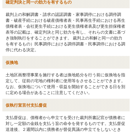
確定判決と同一の効力を有するもの
裁判上の和解調書・請求の認諾調書・家事調停における調停調
書・破産手続における破産債権者表・民事再生手続における再生
債権者表・会社更生手続における更生債権者表及び更生担保権者
表等の記載は、確定判決と同じ効力を有し、それらの文書に基づ
き強制執行をすることができます。 裁判上の和解と同一の効力
を有するもの）民事調停における調停調書・民事調停における調
停に代わる決定。
仮換地
土地区画整理事業を施行する者は換地処分を行う前に仮換地を指
定して、従前の宅地の権利者に使用等をさせることができます。
なお、仮換地について使用・収益を開始することができる日を別
に定める場合があることに注意してください。
仮執行宣言付支払督促
支払督促は、債権者から申立てを受けた裁判所書記官が債務者に
対し一定額の金銭を支払う旨の命令を発するものです。支払督促
送達後、２週間以内に債務者が督促異議の申立てをしないとき