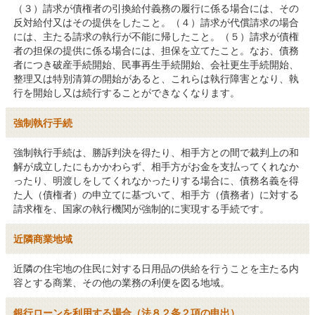
（３）請求が債権者の引換給付義務の履行に係る場合には、その
反対給付又はその提供をしたこと。（４）請求が代償請求の場合
には、主たる請求の執行が不能に帰したこと。（５）請求が債権
者の担保の提供に係る場合には、担保を立てたこと。なお、債務
者につき破産手続開始、民事再生手続開始、会社更生手続開始、
整理又は特別清算の開始があると、これらは執行障害となり、執
行を開始し又は続行することができなくなります。
強制執行手続
強制執行手続は、勝訴判決を得たり、相手方との間で裁判上の和
解が成立したにもかかわらず、相手方がお金を支払ってくれなか
ったり、明渡しをしてくれなかったりする場合に、債務名義を得
た人（債権者）の申立てに基づいて、相手方（債務者）に対する
請求権を、国家の執行機関が強制的に実現する手続です。
近隣商業地域
近隣の住宅地の住民に対する日用品の供給を行うことを主たる内
容とする商業、その他の業務の利便を図る地域。
銀行ローンを利用する場合（法８２条２項の申出）