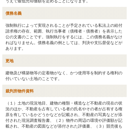
うえで最低売却価額を定めることになります。
債務名義
強制執行によって実現されることが予定されている私法上の給付
請求権の存在、範囲、執行当事者（債権者・債務者）を表示した
公の文書のことです。強制執行をするには、この債務名義がなけ
ればなりません。債務名義の例としては、判決や支払督促などが
あります。
更地
建物及び構築物等の定着物がなく、かつ使用等を制約する権利の
付いていない土地のことです。
裁判所物件資料
（１）土地の現況地目、建物の種類・構造など不動産の現在の状
況のほか、不動産を占有している者の氏名やその者が占有する権
原を有しているかどうかなどが記載され、不動産の写真などが添
付された現況調査報告書、（２）物件の周辺の環境や評価額が記
載され、不動産の図面などが添付された評価書、（３）競売後も