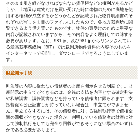
そのまま引き継がなければならない賃借権などの権利があるかど
うか、土地又は建物だけを買い受けた時に建物のために底地を使
用する権利が成立するかどうかなどが記載された物件明細書のそ
れぞれの写しを１冊のファイルにしたもので、各地方裁判所に閲
覧できるよう備え置いたものです。物件の買受けのために重要な
内容が記載されていますから、その内容をよく理解して吟味する
必要があります。なお、981.jp、及び981.jpからリンクされてい
る最高裁事務総局（BIT）では裁判所物件資料の内容そのものを
インターネットで公開し、ダウンロードできるようにしていま
す。
財産開示手続
判決等の内容に従わない債務者の財産を開示させる制度です。財
産開示の申立てができるのは、金銭の支払を内容とする確定判決
や和解調書、調停調書などを持っている債権者に限られます。支
払督促や公正証書しか持っていない場合は、申立てができませ
ん。申立てをするには、その債務者に対する強制執行等で債権全
額の回収ができなかった場合か、判明している債務者の財産に対
して強制執行をしても完全な回収ができそうにない場合のいずれ
かである必要があります。