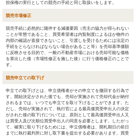
担保権の実行としての競売の手続と同じ取扱いをします。
競売市場修正
競売手続に必然的に随伴する減価要因（売主の協力が得られない
ことが常態であること、買受希望者は内覧制度によるほか物件の
内部の確認が直接できないこと、引渡しを受けるためには法定の
手続をとらなければならない場合があること等）を売却基準価額
に反映させる目的で、一般の不動産市場における売却可能な価格
を算出した後（市場性修正を施した後）に行う価格修正のことで
す。
競売申立ての取下げ
申立ての取下げとは、申立債権者がその申立てを撤回する行為で
す。開始決定がされた後でも、売却が実施されて売却代金が納付
されるまでは、いつでも申立てを取り下げることができます。た
だし、売却が実施されて、執行官による最高価買受申出人の決定
がされた後の取下げについては、原則として最高価買受申出人又
は買受人及び次順位買受申出人の同意を必要とします。したがっ
て、確実に取り下げるためには、申立債権者は、開札期日の前日
までに執行裁判所に対し取下書を提出する必要があります。買受