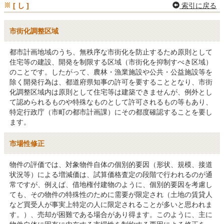
[ し ]
索引に戻る
市街化調整区域
都市計画地域のうち、無秩序な市街化を防止するため原則として
住宅等の建設、開発を制限する区域（市街化を抑制すべき区域）
のことです。したがって、農林・漁業施設や公共・公益施設等を
除く開発行為は、都道府県知事の許可を要することとなり、市街
化調整区域内は原則として住宅等は建築できませんが、例外とし
て認められるものや特殊なものとして許可されるもの等もあり、
特定行政庁（市町の都市計画課）にその都度確認することを要し
ます。
市場性修正
物件の評価では、対象物件自体の個別的要因（形状、規模、接道
状況等）による増減価は、試算価格査定の段階で行われるのが通
常ですが、例えば、借地権付建物のように、個別的要因を考慮し
ても、その物件の特殊性のために需要が限定され（土地の賃貸人
など買受人が事実上特定の人に限定されることが多いと思われま
す。）、売却が困難である場合があり得ます。このように、主に