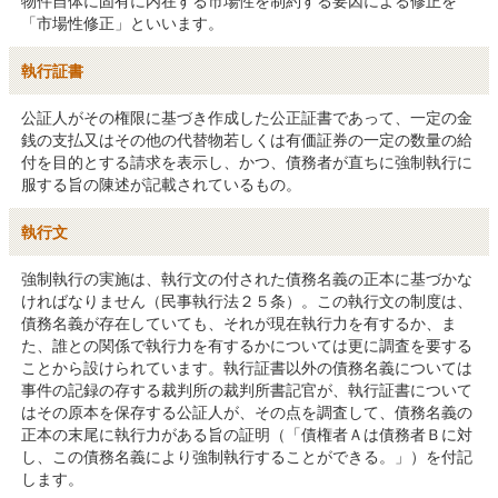
物件自体に固有に内在する市場性を制約する要因による修正を
「市場性修正」といいます。
執行証書
公証人がその権限に基づき作成した公正証書であって、一定の金
銭の支払又はその他の代替物若しくは有価証券の一定の数量の給
付を目的とする請求を表示し、かつ、債務者が直ちに強制執行に
服する旨の陳述が記載されているもの。
執行文
強制執行の実施は、執行文の付された債務名義の正本に基づかな
ければなりません（民事執行法２５条）。この執行文の制度は、
債務名義が存在していても、それが現在執行力を有するか、ま
た、誰との関係で執行力を有するかについては更に調査を要する
ことから設けられています。執行証書以外の債務名義については
事件の記録の存する裁判所の裁判所書記官が、執行証書について
はその原本を保存する公証人が、その点を調査して、債務名義の
正本の末尾に執行力がある旨の証明（「債権者Ａは債務者Ｂに対
し、この債務名義により強制執行することができる。」）を付記
します。