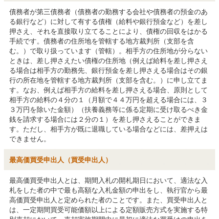
債務者が第三債務者（債務者の勤務する会社や債務者の預金のあ
る銀行など）に対して有する債権（給料や銀行預金など）を差し
押さえ、それを直接取り立てることにより、債権の回収をはかる
手続です。債務者の住所地を管轄する地方裁判所（支部を含
む。）で取り扱っています（管轄）。相手方の住所地が分らない
ときは、差し押さえたい債権の住所地（例えば給料を差し押さえ
る場合は相手方の勤務先、銀行預金を差し押さえる場合はその銀
行の所在地を管轄する地方裁判所（支部を含む。）に申し立てま
す。なお、例えば相手方の給料を差し押さえる場合、原則として
相手方の給料の４分の１（月額で４４万円を超える場合には、３
３万円を除いた金額）（扶養義務等に係る定期に受け取るべき金
銭を請求する場合には２分の１）を差し押さえることができま
す。ただし、相手方が既に退職している場合などには、差押えは
できません。
最高価買受申出人（買受申出人）
最高価買受申出人とは、期間入札の開札期日において、適法な入
札をした者の中で最も高額な入札金額の申出をし、執行官から最
高価買受申出人と定められた者のことです。また、買受申出人と
は、一定期間買受可能価額以上による定額販売方式を実施する特