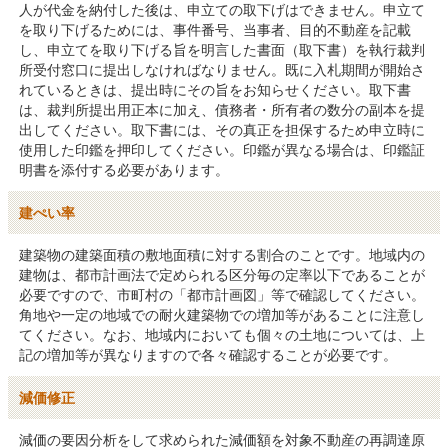
人が代金を納付した後は、申立ての取下げはできません。申立て
を取り下げるためには、事件番号、当事者、目的不動産を記載
し、申立てを取り下げる旨を明言した書面（取下書）を執行裁判
所受付窓口に提出しなければなりません。既に入札期間が開始さ
れているときは、提出時にその旨をお知らせください。取下書
は、裁判所提出用正本に加え、債務者・所有者の数分の副本を提
出してください。取下書には、その真正を担保するため申立時に
使用した印鑑を押印してください。印鑑が異なる場合は、印鑑証
明書を添付する必要があります。
建ぺい率
建築物の建築面積の敷地面積に対する割合のことです。地域内の
建物は、都市計画法で定められる区分毎の定率以下であることが
必要ですので、市町村の「都市計画図」等で確認してください。
角地や一定の地域での耐火建築物での増加等があることに注意し
てください。なお、地域内においても個々の土地については、上
記の増加等が異なりますので各々確認することが必要です。
減価修正
減価の要因分析をして求められた減価額を対象不動産の再調達原