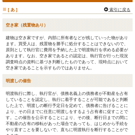
[ あ ]
索引に戻る
空き家（残置物あり）
建物は空き家ですが、内部に所有者などが残していった物があり
ます。買受人は、残置物を勝手に処分することはできないので、
原則として執行官に費用を予納した上で明渡執行を求める必要が
あります。なお、空き家であるとの認定は、執行官が行った現況
調査時点の資料に基づき判断したものであって、現時点において
空き家であることを示すものではありません。
明渡しの催告
明渡執行に際し、執行官が、債務名義上の債務者が不動産を占有
していることを認定し、執行に着手することが可能であると判断
した上で、明渡しの断行予定日を定めて、債務者に告げることに
より、その日までに任意に明渡しをするよう占有者に促すことで
す。この催告を公示することにより、その後、断行日までの間に
不動産の占有の移転があった場合であっても、はじめから手続を
やり直すことを要しないで、直ちに明渡執行を断行することがで