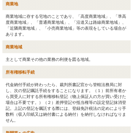
商業地
商業地域に存する宅地のことであり、「高度商業地域」、「準高
度商業地域」、「普通商業地域」、「沿道又は路線商業地域」、
「近隣商業地域」、「小売商業地域」等の表現をしている場合が
あります。
商業地域
主として商業その他の業務の利便を図る地域。
所有権移転手続
代金納付手続が終わったら、裁判所書記官から管轄法務局に対
し、次の登記嘱託手続をすることになります。（１）前所有者か
ら買受人に対する所有権移転登記（物上保証人の方が買い受けた
場合は不要です。）（２）差押登記や抵当権等の設定登記抹消登
記。上記の登記を嘱託する際には、登録免許税法の定めにより手
数料（収入印紙又は納付書による納付）を納付しなければなりま
せん。
新聞等への広告