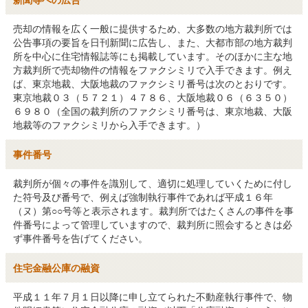
売却の情報を広く一般に提供するため、大多数の地方裁判所では
公告事項の要旨を日刊新聞に広告し、また、大都市部の地方裁判
所を中心に住宅情報誌等にも掲載しています。そのほかに主な地
方裁判所で売却物件の情報をファクシミリで入手できます。例え
ば、東京地裁、大阪地裁のファクシミリ番号は次のとおりです。
東京地裁０３（５７２１）４７８６、大阪地裁０６（６３５０）
６９８０（全国の裁判所のファクシミリ番号は、東京地裁、大阪
地裁等のファクシミリから入手できます。）
事件番号
裁判所が個々の事件を識別して、適切に処理していくために付し
た符号及び番号で、例えば強制執行事件であれば平成１６年
（ヌ）第○○号等と表示されます。裁判所ではたくさんの事件を事
件番号によって管理していますので、裁判所に照会するときは必
ず事件番号を告げてください。
住宅金融公庫の融資
平成１１年７月１日以降に申し立てられた不動産執行事件で、物