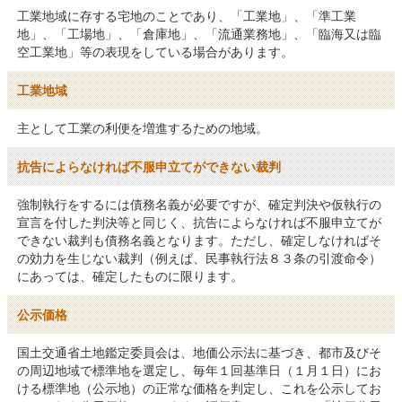
工業地域に存する宅地のことであり、「工業地」、「準工業
地」、「工場地」、「倉庫地」、「流通業務地」、「臨海又は臨
空工業地」等の表現をしている場合があります。
工業地域
主として工業の利便を増進するための地域。
抗告によらなければ不服申立てができない裁判
強制執行をするには債務名義が必要ですが、確定判決や仮執行の
宣言を付した判決等と同じく、抗告によらなければ不服申立てが
できない裁判も債務名義となります。ただし、確定しなければそ
の効力を生じない裁判（例えば、民事執行法８３条の引渡命令）
にあっては、確定したものに限ります。
公示価格
国土交通省土地鑑定委員会は、地価公示法に基づき、都市及びそ
の周辺地域で標準地を選定し、毎年１回基準日（１月１日）にお
ける標準地（公示地）の正常な価格を判定し、これを公示してお