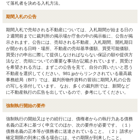
て落札者を決める入札方法。
期間入札の公告
期間入札で売却される不動産については、入札期間が始まる日の
２週間前までに裁判所の掲示場か庁舎の中の掲示板に、公告が掲
示されます。公告には、売却される不動産、入札期間、開札期日
が開かれる日時・場所、不動産の売却基準価額、買受可能価額、
買受けの申出に際して提供しなければならない保証の額や提供方
法など、売却についての重要な事項が記載されています。買受け
を希望される方は、まずこの公告を見て、自分の買いたいと思う
不動産を選択してください。981.jpからリンクされている最高裁
事務総局（BIT）では、裁判所物件資料の冒頭に期間入札の公告
の写しを添付しています。 なお、多くの裁判所では、新聞など
に不動産執行の広告を出しているので、参考にしてください。
強制執行開始の要件
強制執行の開始又はその続行には、債権者からの執行力ある債務
名義の正本に基づく申立てのほか、次の要件が必要です。（１）
債務名義の正本等が債務者に送達されていること。（２）請求が
確定期限の到来に係る場合には、その期限が到来したこと。