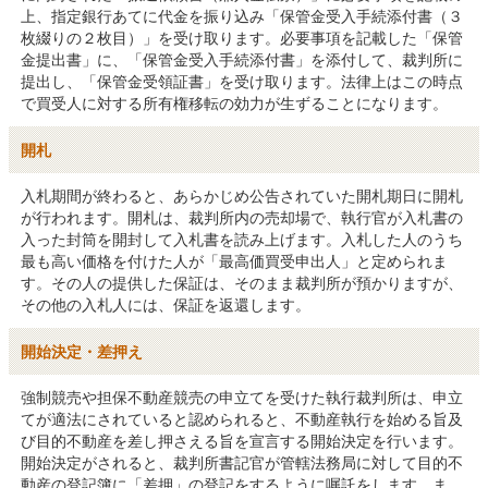
上、指定銀行あてに代金を振り込み「保管金受入手続添付書（３
枚綴りの２枚目）」を受け取ります。必要事項を記載した「保管
金提出書」に、「保管金受入手続添付書」を添付して、裁判所に
提出し、「保管金受領証書」を受け取ります。法律上はこの時点
で買受人に対する所有権移転の効力が生ずることになります。
開札
入札期間が終わると、あらかじめ公告されていた開札期日に開札
が行われます。開札は、裁判所内の売却場で、執行官が入札書の
入った封筒を開封して入札書を読み上げます。入札した人のうち
最も高い価格を付けた人が「最高価買受申出人」と定められま
す。その人の提供した保証は、そのまま裁判所が預かりますが、
その他の入札人には、保証を返還します。
開始決定・差押え
強制競売や担保不動産競売の申立てを受けた執行裁判所は、申立
てが適法にされていると認められると、不動産執行を始める旨及
び目的不動産を差し押さえる旨を宣言する開始決定を行います。
開始決定がされると、裁判所書記官が管轄法務局に対して目的不
動産の登記簿に「差押」の登記をするように嘱託をします。ま