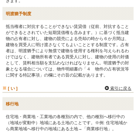
きます。
明渡猶予制度
抵当権者に対抗することができない賃貸借（従前、対抗すること
ができるとされていた短期賃借権も含みます。）に基づく抵当建
物の占有者に対し、建物の競売による売却の時から６か月間は、
建物を買受人に明け渡さなくてもよいこととする制度です。占有
者は、明渡猶予により無償で建物を使用する権利を与えられるわ
けではなく、建物所有者である買受人に対し、建物の使用の対価
として、賃料相当額を支払わなければなりません。明渡猶予の対
象となる場合については、物件明細書の「４ 物件の占有状況等
に関する特記事項」の欄にその旨の記載があります。
[ い ]
索引に戻る
移行地
住宅地・商業地・工業地の各種別の内で、他の種別へ移行中の
（地域が変動中）地域にある土地のことです。※例: 住宅地域か
ら商業地域へ移行中の地域にある土地→「商業移行地」。