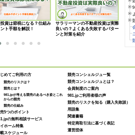
産投資は節税になる？仕組み
サラリーマンの不動産投資は実際
不動
イント手順を解説！
良いの？よくある失敗するパター
理想
ンと対策を紹介
じめてご利用の方
競売コンシェルジュ一覧
競売コンシェルジュとは？
競売のリスクは？
競売とは？
会員制度のご案内
981.jpが考える競売のあるべき姿とこれ
981.jpご利用者様の声
からの競売
競売のリスクを知る（購入失敗談）
競売の仕組み
用語集
売5つのポイント
関連書籍
81.jpの無料相談サービス
特定商取引法に基づく表記
イホーム特集
運営団体
載スケジュール