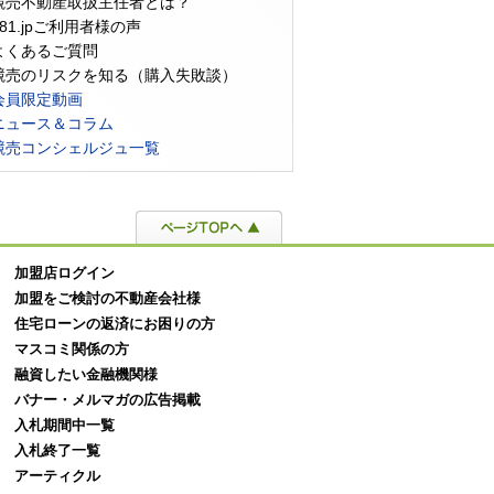
競売不動産取扱主任者とは？
981.jpご利用者様の声
よくあるご質問
競売のリスクを知る（購入失敗談）
産投資における利回りとは？
不動産投資のメリットとリスクを
家を
会員限定動画
や計算方法も詳しく解説
紹介！投資向けの職業や性格も解
く買
ニュース＆コラム
説
競売コンシェルジュ一覧
加盟店ログイン
加盟をご検討の不動産会社様
住宅ローンの返済にお困りの方
マスコミ関係の方
融資したい金融機関様
バナー・メルマガの広告掲載
入札期間中一覧
入札終了一覧
アーティクル