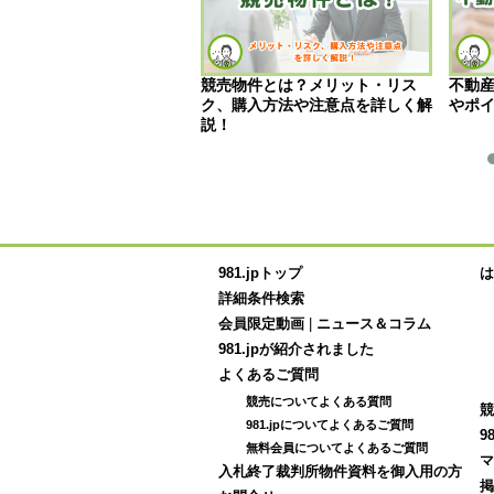
投資の初心者は何から始め
競売物件とは？メリット・リス
不動
？基礎知識と失敗しないた
ク、購入方法や注意点を詳しく解
やポ
イントを解説
説！
981.jpトップ
は
詳細条件検索
会員限定動画
|
ニュース＆コラム
981.jpが紹介されました
よくあるご質問
競売についてよくある質問
競
981.jpについてよくあるご質問
9
無料会員についてよくあるご質問
マ
入札終了裁判所物件資料を御入用の方
掲